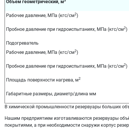
3
Объем геометрический, м
2
Рабочее давление, МПа (кгс/см
)
2
Пробное давление при гидроиспытаниях, МПа (кгс/см
)
Подогреватель
2
Рабочее давление, МПа (кгс/см
)
2
Пробное давление при гидроиспытаниях, МПа (кгс/см
)
2
Площадь поверхности нагрева, м
Габаритные размеры, диаметр/длина мм
В химической промышленности резервуары больших объё
Нашим предприятием изготавливаются резервуары объё
покрытиями, а при необходимости снаружи корпус резер