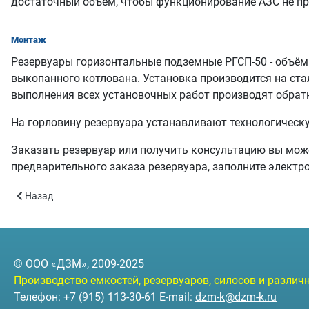
достаточный объём, чтобы функционирование АЗС не пр
Монтаж
Резервуары горизонтальные подземные РГСП-50 - объём
выкопанного котлована. Установка производится на ста
выполнения всех установочных работ производят обрат
На горловину резервуара устанавливают технологическу
Заказать резервуар или получить консультацию вы мож
предварительного заказа резервуара, заполните элект
Предыдущий: Резервуары горизонтальные подземные РГСП-5 - 
Назад
© ООО «ДЗМ», 2009-2025
Производство емкостей, резервуаров, силосов и разли
Телефон: +7 (915) 113-30-61 E-mail:
dzm-k@dzm-k.ru