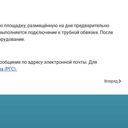
ую площадку, размещённую на дне предварительно
 выполняется подключение к трубной обвязке. После
орудование.
ообщение по адресу электронной почты. Для
а (РГС).
Следующий: 
Вперед