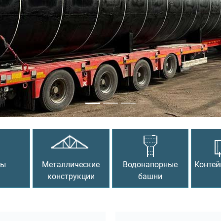
сы
Металлические
Водонапорные
Контей
конструкции
башни