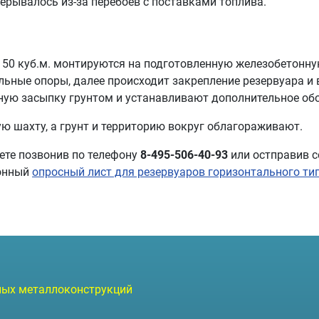
ерывалось из-за перебоев с поставками топлива.
 50 куб.м. монтируются на подготовленную железобетонн
льные опоры, далее происходит закрепление резервуара и
ную засыпку грунтом и устанавливают дополнительное об
ю шахту, а грунт и территорию вокруг облагораживают.
ете позвонив по телефону
8-495-506-40-93
или остправив с
ронный
опросный лист для резервуаров горизонтального тип
объём 5 куб.м.
чных металлоконструкций