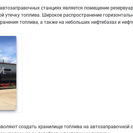
втозаправочных станциях является помещение резервуаро
ой утечку топлива. Широкое распространение горизонталь
ранения топлива, а также на небольших нефтебазах и неф
зволяют создать хранилище топлива на автозаправочной с