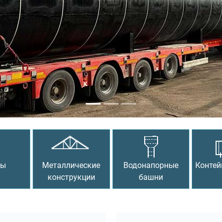
сы
Металлические
Водонапорные
Контей
конструкции
башни