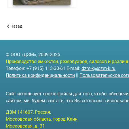
Предыдущий: Резервуары на санях РГС-С-3 (объём 3 куб.м.)
Назад
© ООО «ДЗМ», 2009-2025
Производство емкостей, резервуаров, силосов и разли
Телефон: +7 (915) 113-30-61 E-mail:
dzm-k@dzm-k.ru
Политика конфиденциальности
||
Пользовательское со
Сайт использует cookie-файлы для того, чтобы обеспе
сайтом, мы будем считать, что Вы согласны с использо
ДЗМ
141607
, Россия,
Московская область, город Клин
,
Московская, д. 31