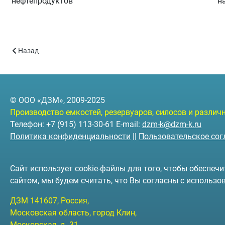
нефтепродуктов
н
Предыдущий: Дымовые трубы и воздуховоды
Назад
© ООО «ДЗМ», 2009-2025
Производство емкостей, резервуаров, силосов и разли
Телефон: +7 (915) 113-30-61 E-mail:
dzm-k@dzm-k.ru
Политика конфиденциальности
||
Пользовательское со
Сайт использует cookie-файлы для того, чтобы обеспе
сайтом, мы будем считать, что Вы согласны с использо
ДЗМ
141607
, Россия,
Московская область, город Клин
,
Московская, д. 31