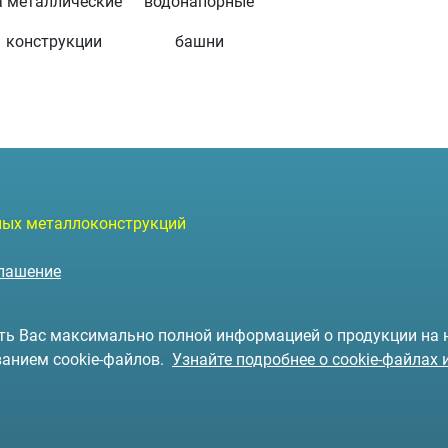
а металлические
водонапорные
конструкции
башни
чных металлоконструкций
глашение
чить Вас максимально полной информацией о продукции на
ванием cookie-файлов.
Узнайте подробнее о cookie-файлах 