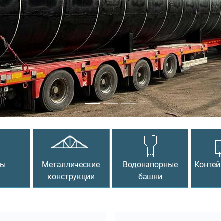
сы
Металлические
Водонапорные
Контей
конструкции
башни