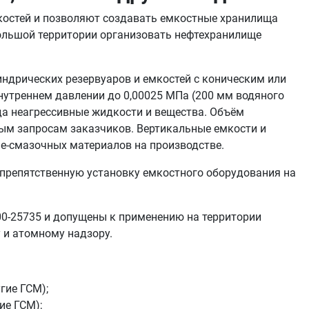
остей и позволяют создавать емкостные хранилища
большой территории организовать нефтехранилище
ических резервуаров и емкостей с коническим или
нутреннем давлении до 0,00025 МПа (200 мм водяного
ода неагрессивные жидкости и вещества. Объём
ным запросам заказчиков. Вертикальные емкости и
че-смазочных материалов на производстве.
спрепятственную установку емкостного оборудования на
0-25735 и допущены к применению на территории
 и атомному надзору.
гие ГСМ);
ие ГСМ);