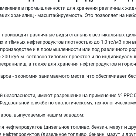
именение в промышленности для хранения различных жидк
таких хранилищ - масштабируемость. Это позволяет на не
зводит различные виды стальных вертикальных цилиндр
 и тёмных нефтепродуктов плотностью до 1,0 тс/м3 при в
а производстве и в промышленности или под различного р
о 200 куб.м. согласно типовых проектов и по индивидуаль
техранилищ, а также для хранения нефтепродуктов и горю
аров - экономия занимаемого места, что обеспечивает бе
 безопасности, имеют разрешение на применение № РРС 0
Федеральной службе по экологическому, технологическому
уаров, выпускаемых нашим заводом:
 нефтепродуктов (дизельное топливо, бензин, мазут и дру
нефтепродуктов (дизельное топливо, бензин, мазут и друг