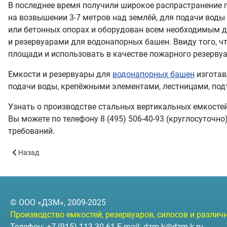
В последнее время получили широкое распрастранение 
на возвышении 3-7 метров над землёй, для подачи воды
или бетонных опорах и оборудован всем необходимым д
и резервуарами для водонапорных башен. Ввиду того, ч
площади и использовать в качестве пожарного резерву
Емкости и резервуары для
водонапорных башен
изготав
подачи воды, крепёжными элементами, лестницами, под
Узнать о производстве стальных вертикальных емкостей
Вы можете по телефону 8 (495) 506-40-93 (круглосуточ
требований.
Предыдущий: Документация
Назад
© ООО «ДЗМ», 2009-2025
Производство емкостей, резервуаров, силосов и разли
Телефон: +7 (915) 113-30-61 E-mail:
dzm-k@dzm-k.ru