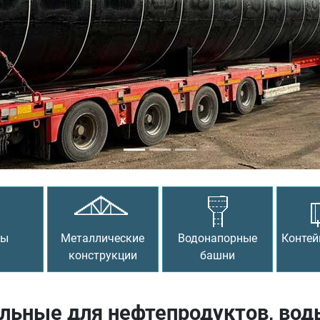
сы
Металлические
Водонапорные
Контей
конструкции
башни
льные для нефтепродуктов, воды