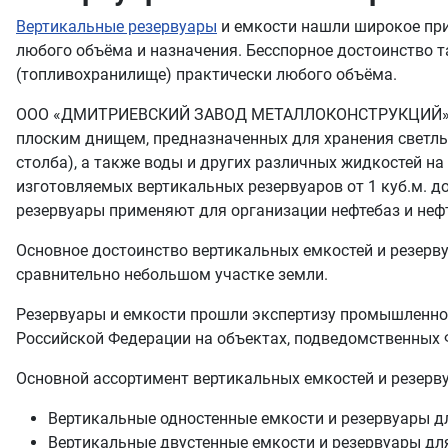
Вертикальные резервуары
и емкости нашли широкое пр
любого объёма и назначения. Бесспорное достоинство 
(топливохранилище) практически любого объёма.
ООО «ДМИТРИЕВСКИЙ ЗАВОД МЕТАЛЛОКОНСТРУКЦИЙ» прои
плоским днищем, предназначенных для хранения светлых
столба), а также воды и других различных жидкостей н
изготовляемых вертикальных резервуаров от 1 куб.м. д
резервуары применяют для организации нефтебаз и неф
Основное достоинство вертикальных емкостей и резерву
сравнительно небольшом участке земли.
Резервуары и емкости прошли экспертизу промышленной
Российской Федерации на объектах, подведомственных 
Основной ассортимент вертикальных емкостей и резерв
Вертикальные одностенные емкости и резервуары для
Вертикальные двустенные емкости и резервуары для 