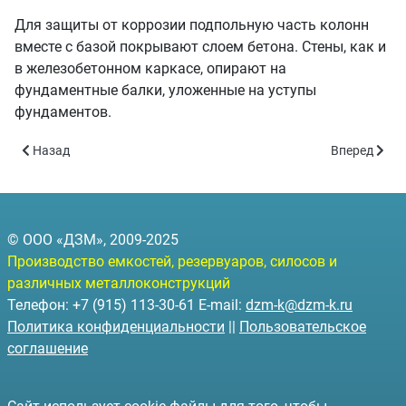
Для защиты от коррозии подпольную часть колонн
вместе с базой покрывают слоем бетона. Стены, как и
в железобетонном каркасе, опирают на
фундаментные балки, уложенные на уступы
фундаментов.
Предыдущий: Металлоконструкции для строительства животно
Следующий: 
Назад
Вперед
© ООО «ДЗМ», 2009-2025
Производство емкостей, резервуаров, силосов и
различных металлоконструкций
Телефон: +7 (915) 113-30-61 E-mail:
dzm-k@dzm-k.ru
Политика конфиденциальности
||
Пользовательское
соглашение