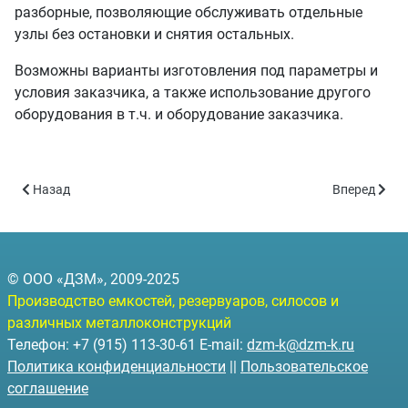
разборные, позволяющие обслуживать отдельные
узлы без остановки и снятия остальных.
Возможны варианты изготовления под параметры и
условия заказчика, а также использование другого
оборудования в т.ч. и оборудование заказчика.
Предыдущий: Контейнерная АЗС -75 (объём 75 куб.м)
Следующий: 
Назад
Вперед
© ООО «ДЗМ», 2009-2025
Производство емкостей, резервуаров, силосов и
различных металлоконструкций
Телефон: +7 (915) 113-30-61 E-mail:
dzm-k@dzm-k.ru
Политика конфиденциальности
||
Пользовательское
соглашение