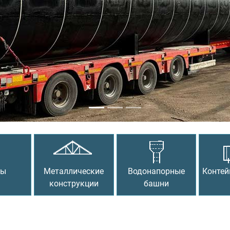
сы
Металлические
Водонапорные
Контей
конструкции
башни