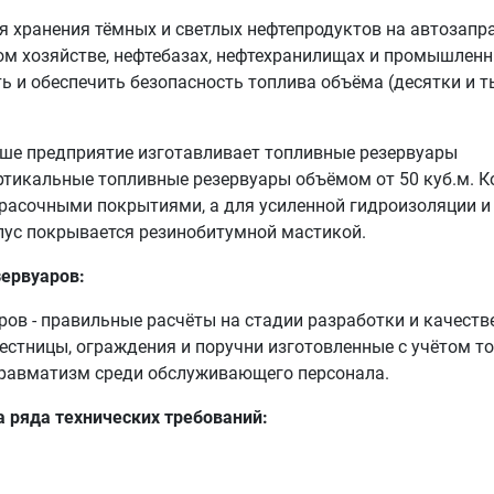
я хранения тёмных и светлых нефтепродуктов на автозапр
ком хозяйстве, нефтебазах, нефтехранилищах и промышлен
ь и обеспечить безопасность топлива объёма (десятки и 
аше предприятие изготавливает топливные резервуары
ертикальные топливные резервуары объёмом от 50 куб.м. К
асочными покрытиями, а для усиленной гидроизоляции и
пус покрывается резинобитумной мастикой.
ервуаров:
ов - правильные расчёты на стадии разработки и качеств
 лестницы, ограждения и поручни изготовленные с учётом 
травматизм среди обслуживающего персонала.
а ряда технических требований: