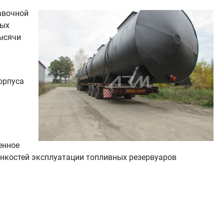
авочной
ных
тысячи
орпуса
енное
тонкостей эксплуатации топливных резервуаров