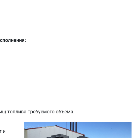
сполнения:
лищ топлива требуемого объёма.
т и