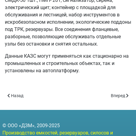
СМДК-50 1шт.; ПМП- 201, сигнализатор, сирена,
электрический щит; контейнер с площадкой для
обслуживания и лестницей, набор инструментов в
искробезопасном исполнении, экологические поддоны
под ТРК, резервуары. Все соединения фланцевые,
разборные, позволяющие обслуживать отдельные
узлы без остановки и снятия остальных.
Данные КАЗС могут применяться как стационарно на
промышленных и строительных объектах, так и
установлены на автоплатформу.
Предыдущий: Контейнерная АЗС -50 (КАЗС-50 объём 50 куб.м)
Следующий: 
Назад
Вперед
© ООО «ДЗМ», 2009-2025
Производство емкостей, резервуаров, силосов и