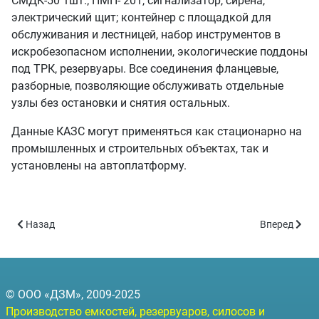
СМДК-50 1шт.; ПМП- 201, сигнализатор, сирена,
электрический щит; контейнер с площадкой для
обслуживания и лестницей, набор инструментов в
искробезопасном исполнении, экологические поддоны
под ТРК, резервуары. Все соединения фланцевые,
разборные, позволяющие обслуживать отдельные
узлы без остановки и снятия остальных.
Данные КАЗС могут применяться как стационарно на
промышленных и строительных объектах, так и
установлены на автоплатформу.
Предыдущий: Контейнерная АЗС -50 (КАЗС-50 объём 50 куб.м)
Следующий: 
Назад
Вперед
© ООО «ДЗМ», 2009-2025
Производство емкостей, резервуаров, силосов и