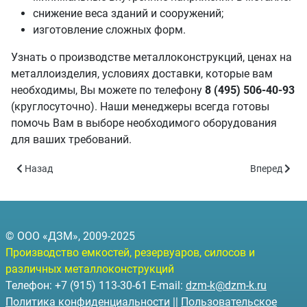
снижение веса зданий и сооружений;
изготовление сложных форм.
Узнать о производстве металлоконструкций, ценах на
металлоизделия, условиях доставки, которые вам
необходимы, Вы можете по телефону
8 (495) 506-40-93
(круглосуточно). Наши менеджеры всегда готовы
помочь Вам в выборе необходимого оборудования
для ваших требований.
Предыдущий: Канализационные насосные станции
Следующий:
Назад
Вперед
© ООО «ДЗМ», 2009-2025
Производство емкостей, резервуаров, силосов и
различных металлоконструкций
Телефон: +7 (915) 113-30-61 E-mail:
dzm-k@dzm-k.ru
Политика конфиденциальности
||
Пользовательское