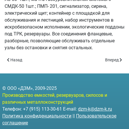
СМДК-50 1шт.; ПМП- 201, сигнализатор, сирена,
электрический щит; контейнер с площадкой для
обслуживания и лестницей, набор инструментов в
искробезопасном исполнении, экологические поддоны
под ТРК, резервуары. Все соединения фланцевые,
разборные, позволяющие обслуживать отдельные
узлы без остановки и снятия остальных.
Предыдущий: Модульная АЗС (МАЗС-10 объём 10 куб.м)
Следующий: 
Назад
Вперед
© ООО «ДЗМ», 2009-2025
Производство емкостей, резервуаров, силосов и
различных металлоконструкций
Телефон: +7 (915) 113-30-61 E-mail:
dzm-k@dzm-k.ru
Политика конфиденциальности
||
Пользовательское
соглашение