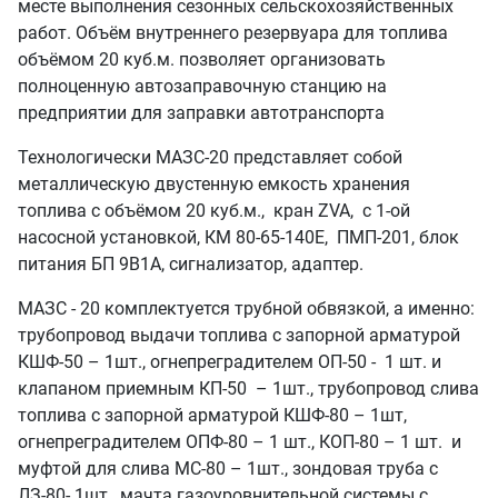
месте выполнения сезонных сельскохозяйственных
работ. Объём внутреннего резервуара для топлива
объёмом 20 куб.м. позволяет организовать
полноценную автозаправочную станцию на
предприятии для заправки автотранспорта
Технологически МАЗС-20 представляет собой
металлическую двустенную емкость хранения
топлива с объёмом 20 куб.м., кран ZVA, с 1-ой
насосной установкой, КМ 80-65-140Е, ПМП-201, блок
питания БП 9В1А, сигнализатор, адаптер.
МАЗС - 20 комплектуется трубной обвязкой, а именно:
трубопровод выдачи топлива с запорной арматурой
КШФ-50 – 1шт., огнепреградителем ОП-50 - 1 шт. и
клапаном приемным КП-50 – 1шт., трубопровод слива
топлива с запорной арматурой КШФ-80 – 1шт,
огнепреградителем ОПФ-80 – 1 шт., КОП-80 – 1 шт. и
муфтой для слива МС-80 – 1шт., зондовая труба с
ЛЗ-80- 1шт., мачта газоуровнительной системы с