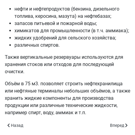
нефти и нефтепродуктов (бензина, дизельного
топлива, керосина, мазута) на нефтебазах;
запасов питьевой и пожарной воды;
химикатов для промышленности (в т.ч. аммиака);
жидких удобрений для сельского хозяйства;
различных спиртов.
Также вертикальные резервуары используются для
хранения стоков или отходов для последующей
очистки.
Объём в 75 м3. позволяет строить нефтехранилища
или нефтяные терминалы небольших объёмов, а также
хранить жидкие компоненты для производства
продукции или различные технические жидкости,
например спирт, воду, аммиак и т.п.
Предыдущий: Вертикальные резервуары РВС-50 - объём 50 куб.
Следующий: 
Назад
Вперед