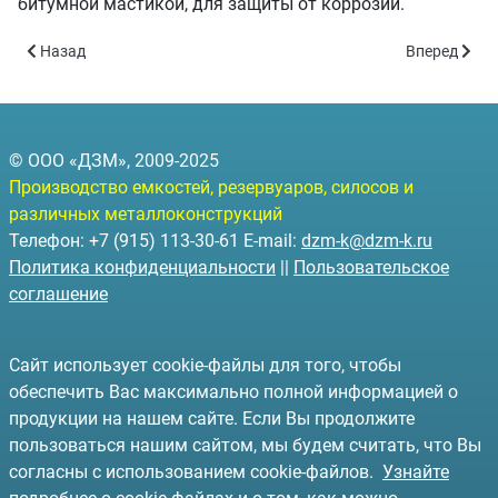
битумной мастикой, для защиты от коррозии.
Предыдущий: Резервуары горизонтальные подземные РГСП-3 - 
Следующий: 
Назад
Вперед
© ООО «ДЗМ», 2009-2025
Производство емкостей, резервуаров, силосов и
различных металлоконструкций
Телефон: +7 (915) 113-30-61 E-mail:
dzm-k@dzm-k.ru
Политика конфиденциальности
||
Пользовательское
соглашение
Сайт использует cookie-файлы для того, чтобы
обеспечить Вас максимально полной информацией о
продукции на нашем сайте. Если Вы продолжите
пользоваться нашим сайтом, мы будем считать, что Вы
согласны с использованием cookie-файлов.
Узнайте