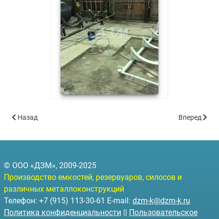
Предыдущий: Резервуары на санях РГС-С-25 (объём 25 куб.м.)
Следующий: 
Назад
Вперед
© ООО «ДЗМ», 2009-2025
Производство емкостей, резервуаров, силосов и
различных металлоконструкций
Телефон: +7 (915) 113-30-61 E-mail:
dzm-k@dzm-k.ru
Политика конфиденциальности
||
Пользовательское