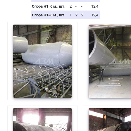
Опора H1=6 м., шт.
2
-
-
12,4
Опора H1=6 м., шт.
1
2
2
12,4