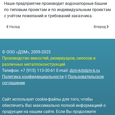
Наше предприятие производит водонапорные башни
по типовым проектам и по индивидуальным проектам
с учётом пожеланий и требований заказчика.
Предыдущий: Водонапорная башня Рожновского БВ-160 - объём
Следующий: 
Назад
Вперед
© ООО «ДЗМ», 2009-2025
Производство емкостей, резервуаров, силосов и
различных металлоконструкций
Телефон: +7 (915) 113-30-61 E-mail:
dzm-k@dzm-k.ru
Политика конфиденциальности
||
Пользовательское
соглашение
Сайт использует cookie-файлы для того, чтобы
обеспечить Вас максимально полной информацией о
продукции на нашем сайте. Если Вы продолжите