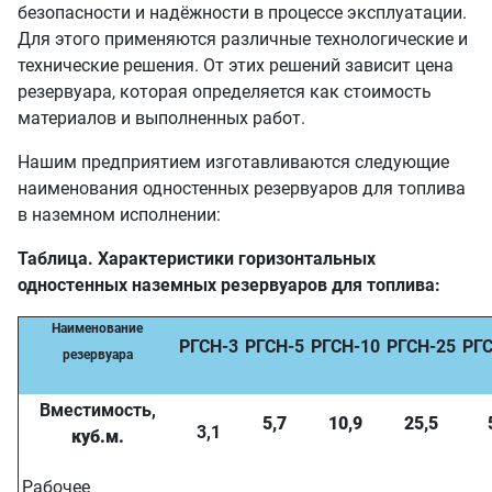
безопасности и надёжности в процессе эксплуатации.
Для этого применяются различные технологические и
технические решения. От этих решений зависит цена
резервуара, которая определяется как стоимость
материалов и выполненных работ.
Нашим предприятием изготавливаются следующие
наименования одностенных резервуаров для топлива
в наземном исполнении:
Таблица. Характеристики горизонтальных
одностенных наземных резервуаров для топлива:
Наименование
РГСН-3
РГСН-5
РГСН-10
РГСН-25
РГС
резервуара
Вместимость,
5,7
10,9
25,5
3,1
куб.м.
Рабочее