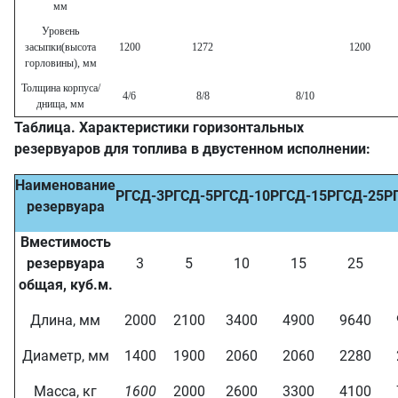
мм
Уровень
засыпки(высота
1200
1272
1200
горловины), мм
Толщина корпуса/
4/6
8/8
8/10
днища, мм
Таблица. Характеристики горизонтальных
резервуаров для топлива в двустенном исполнении:
Наименование
РГСД-3
РГСД-5
РГСД-10
РГСД-15
РГСД-25
Р
резервуара
Вместимость
резервуара
3
5
10
15
25
общая, куб.м.
Длина, мм
2000
2100
3400
4900
9640
Диаметр, мм
1400
1900
2060
2060
2280
Масса, кг
1600
2000
2600
3300
4100