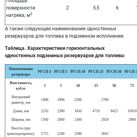
Площадь
поверхности
2
5,5
6
2
нагрева, м
А также следующие наименования одностенных
резервуаров для топлива в подземном исполнении:
Таблица. Характеристики горизонтальных
одностенных подземных резервуаров для топлива:
Наименование
РГСП-3
РГСП-5
РГСП-10
РГСП-25
РГСП-50
РГСП-
резервуара
Вместимость,
3
5
10
25
50
75
куб.м.
Внутренний
1400
1900
2200
2760
диаметр, мм
Длина, мм
2210
2390
3430
4710
9425
10910
Ширина, мм
1560
2060
2360
2920
2960
Высота (при
транспортировке),
1715
2280
2580
3045