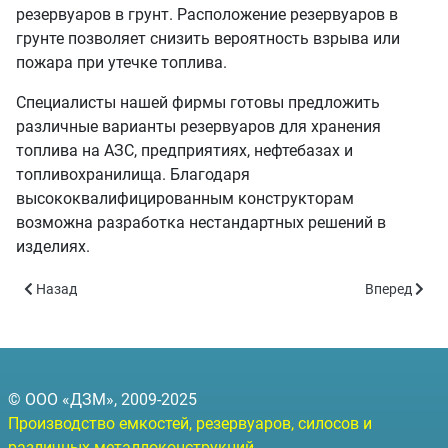
резервуаров в грунт. Расположение резервуаров в
грунте позволяет снизить вероятность взрыва или
пожара при утечке топлива.
Специалисты нашей фирмы готовы предложить
различные варианты резервуаров для хранения
топлива на АЗС, предприятиях, нефтебазах и
топливохранилища. Благодаря
высококвалифицированным конструкторам
возможна разработка нестандартных решений в
изделиях.
Предыдущий: Силосы для зерна
Следующий: 
Назад
Вперед
© ООО «ДЗМ», 2009-2025
Производство емкостей, резервуаров, силосов и
различных металлоконструкций