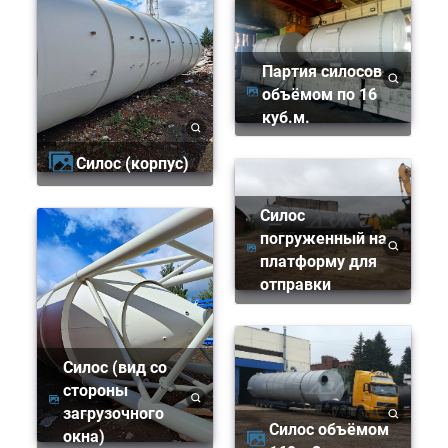
Партия силосов
объёмом по 16
куб.м.
Силос (корпус)
Силос
погруженный на
платформу для
отправки
Силос (вид со
стороны
загрузочного
Силос объёмом
окна)